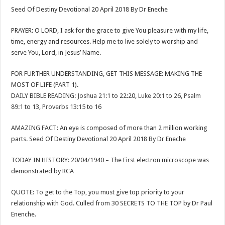
Seed Of Destiny Devotional 20 April 2018 By Dr Eneche
PRAYER: O LORD, I ask for the grace to give You pleasure with my life,
time, energy and resources. Help me to live solely to worship and
serve You, Lord, in Jesus’ Name.
FOR FURTHER UNDERSTANDING, GET THIS MESSAGE: MAKING THE
MOST OF LIFE (PART 1).
DAILY BIBLE READING:
Joshua 21:1
to 22:20,
Luke 20:1
to 26,
Psalm
89:1
to 13,
Proverbs 13:15
to 16
AMAZING FACT: An eye is composed of more than 2 million working
parts. Seed Of Destiny Devotional 20 April 2018 By Dr Eneche
TODAY IN HISTORY: 20/04/1940 – The First electron microscope was
demonstrated by RCA
QUOTE: To get to the Top, you must give top priority to your
relationship with God. Culled from 30 SECRETS TO THE TOP by Dr Paul
Enenche.